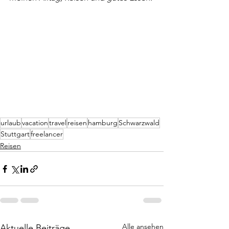
urlaub
vacation
travel
reisen
hamburg
Schwarzwald
Stuttgart
freelancer
Reisen
Alle ansehen
Aktuelle Beiträge