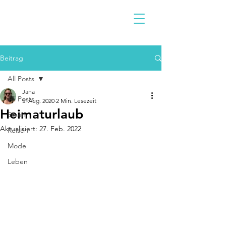
Beitrag
All Posts
Jana
All Posts
5. Aug. 2020
2 Min. Lesezeit
Heimaturlaub
Essen
Aktualisiert:
27. Feb. 2022
Reisen
Mode
Leben