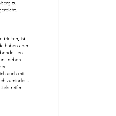
nberg zu 
ereicht. 
trinken, ist  
de haben aber 
Abendessen 
uns neben 
der 
ich auch mit 
ach zumindest. 
telstreifen 