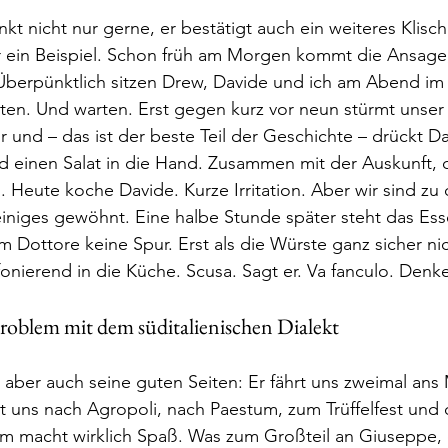
kt nicht nur gerne, er bestätigt auch ein weiteres Klisch
er ein Beispiel. Schon früh am Morgen kommt die Ansage
Überpünktlich sitzen Drew, Davide und ich am Abend i
en. Und warten. Erst gegen kurz vor neun stürmt unser 
r und – das ist der beste Teil der Geschichte – drückt Da
d einen Salat in die Hand. Zusammen mit der Auskunft, d
. Heute koche Davide. Kurze Irritation. Aber wir sind zu
einiges gewöhnt. Eine halbe Stunde später steht das Es
 Dottore keine Spur. Erst als die Würste ganz sicher n
efonierend in die Küche. Scusa. Sagt er. Va fanculo. Denke
roblem mit dem süditalienischen Dialekt
aber auch seine guten Seiten: Er fährt uns zweimal ans 
t uns nach Agropoli, nach Paestum, zum Trüffelfest und d
arm macht wirklich Spaß. Was zum Großteil an Giuseppe,