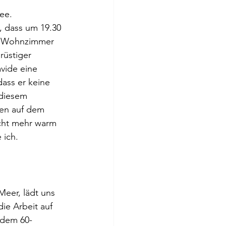
ee. 
, dass um 19.30 
m Wohnzimmer 
rüstiger 
vide eine 
ass er keine 
 diesem 
sen auf dem 
icht mehr warm 
 ich.
Meer, lädt uns 
ie Arbeit auf 
 dem 60-