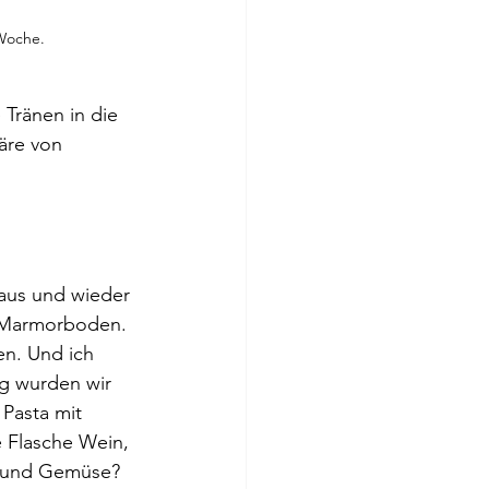
 Woche.
 Tränen in die 
äre von 
 aus und wieder 
r Marmorboden. 
en. Und ich 
g wurden wir 
 Pasta mit 
e Flasche Wein, 
t und Gemüse? 