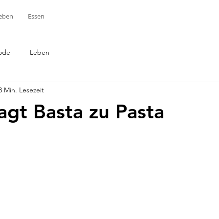
eben
Essen
ode
Leben
3 Min. Lesezeit
agt Basta zu Pasta