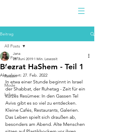
Beitrag
All Posts
Jana
All Posts
28. Juni 2019
1 Min. Lesezeit
B’ezrat HaShem - Teil 1
Essen
Aktualisiert:
27. Feb. 2022
Reisen
In etwa einer Stunde beginnt in Israel 
Mode
der Shabbat, der Ruhetag - Zeit für ein 
Leben
kurzes Resümee: In den Gassen Tel 
Avivs gibt es so viel zu entdecken. 
Kleine Cafés, Restaurants, Galerien. 
Das Leben spielt sich draußen ab, 
besonders am Abend. Alte Menschen 
sitzen auf Plastikhockern vor ihren 