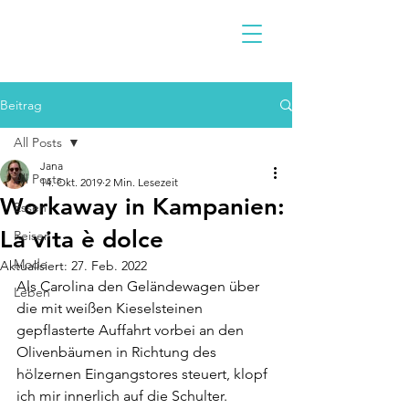
Beitrag
All Posts
Jana
All Posts
14. Okt. 2019
2 Min. Lesezeit
Workaway in Kampanien:
Essen
La vita è dolce
Reisen
Mode
Aktualisiert:
27. Feb. 2022
Als Carolina den Geländewagen über 
Leben
die mit weißen Kieselsteinen 
gepflasterte Auffahrt vorbei an den 
Olivenbäumen in Richtung des 
hölzernen Eingangstores steuert, klopf 
ich mir innerlich auf die Schulter. 