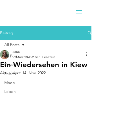
Beitrag
All Posts
Jana
All Posts
5. März 2020
2 Min. Lesezeit
Ein Wiedersehen in Kiew
Essen
Aktualisiert:
14. Nov. 2022
Reisen
Mode
Leben