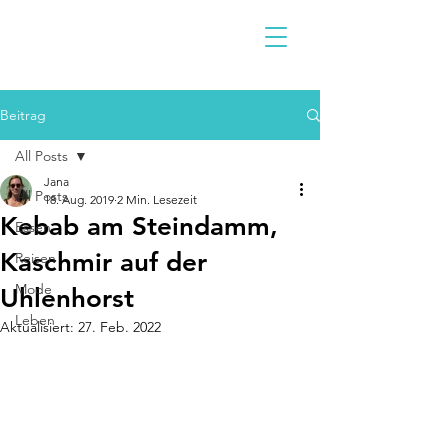
Beitrag
All Posts
Jana
All Posts
18. Aug. 2019
2 Min. Lesezeit
Kebab am Steindamm,
Essen
Kaschmir auf der
Reisen
Mode
Uhlenhorst
Leben
Aktualisiert:
27. Feb. 2022