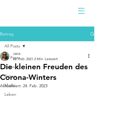
Beitrag
All Posts
Jana
All Posts
22. Feb. 2021
2 Min. Lesezeit
Die kleinen Freuden des
Essen
Corona-Winters
Reisen
Mode
Aktualisiert:
24. Feb. 2023
Leben