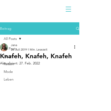
Beitrag
All Posts
Jana
All Posts
26. Juli 2019
1 Min. Lesezeit
Knafeh, Knafeh, Knafeh
Essen
Aktualisiert:
27. Feb. 2022
Reisen
Mode
Leben