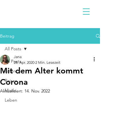
Beitrag
All Posts
Jana
All Posts
28. Apr. 2020
2 Min. Lesezeit
Mit dem Alter kommt
Essen
Corona
Reisen
Mode
Aktualisiert:
14. Nov. 2022
Leben