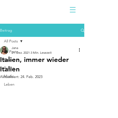
Beitrag
All Posts
Jana
All Posts
21. Dez. 2021
3 Min. Lesezeit
Italien, immer wieder
Essen
Italien
Reisen
Mode
Aktualisiert:
24. Feb. 2023
Leben